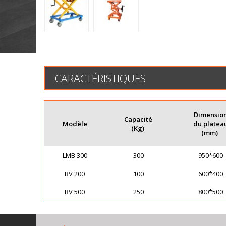
CARACTÉRISTIQUES
Dimensio
Capacité
Modèle
du platea
(Kg)
(mm)
LMB 300
300
950*600
BV 200
100
600*400
BV 500
250
800*500