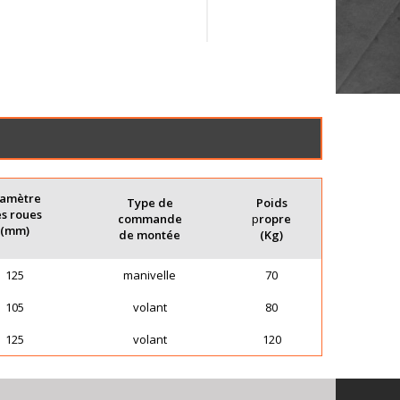
iamètre
Type de
Poids
s roues
commande
p
ropre
(mm)
de montée
(Kg)
125
manivelle
70
105
volant
80
125
volant
120