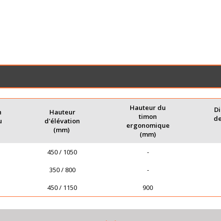
H
auteur du
D
n
Hauteur
timon
de
u
d'élévation
ergonomique
(mm)
(mm)
450 / 1050
-
350 / 800
-
450 / 1150
900