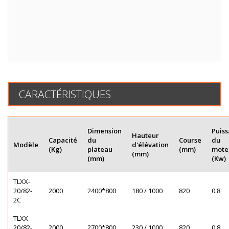
CARACTÉRISTIQUES
Dimension
Puis
Hauteur
Capacité
du
Course
du
Modèle
d'élévation
(Kg)
plateau
(mm)
mote
(mm)
(mm)
(Kw)
TLXX-
20/82-
2000
2400*800
180 / 1000
820
0.8
2C
TLXX-
20/82-
2000
2700*800
230 / 1000
820
0.8