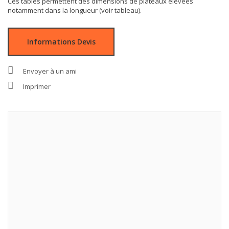
Ces tables permettent des dimensions de plateaux élevées
notamment dans la longueur (voir tableau).
Informations Devis
Envoyer à un ami
Imprimer